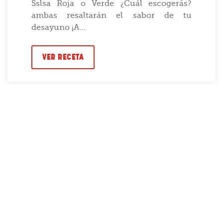
Sslsa Roja o Verde ¿Cuál escogerás?
ambas resaltarán el sabor de tu
desayuno ¡A...
VER RECETA
PLATILLOS
TÍPICOS
VER TODAS LAS RECETAS