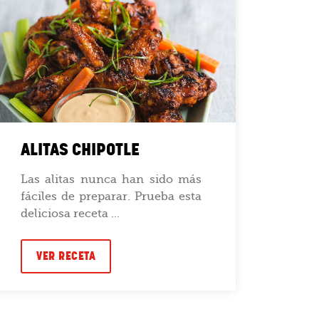
ALITAS CHIPOTLE
TAC
Las alitas nunca han sido más
Dale
fáciles de preparar. Prueba esta
con
deliciosa receta ...
Alita
VER RECETA
VE