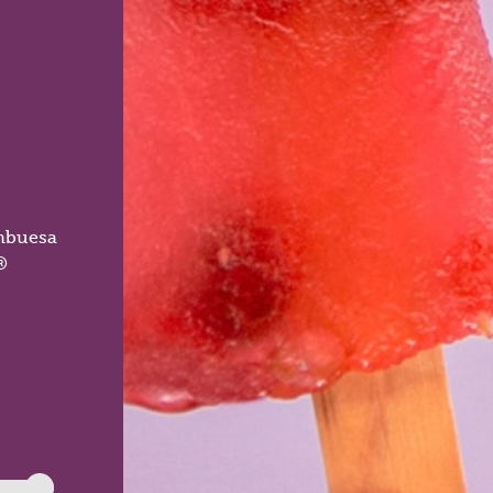
ambuesa
®