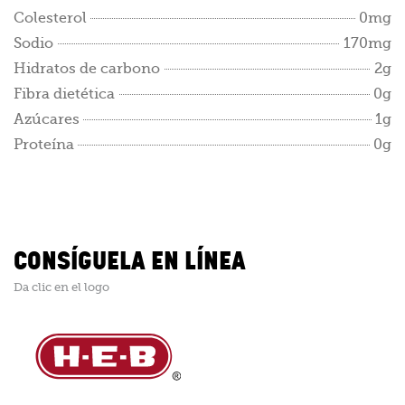
Colesterol
0mg
Sodio
170mg
Hidratos de carbono
2g
Fibra dietética
0g
Azúcares
1g
Proteína
0g
CONSÍGUELA EN LÍNEA
Da clic en el logo