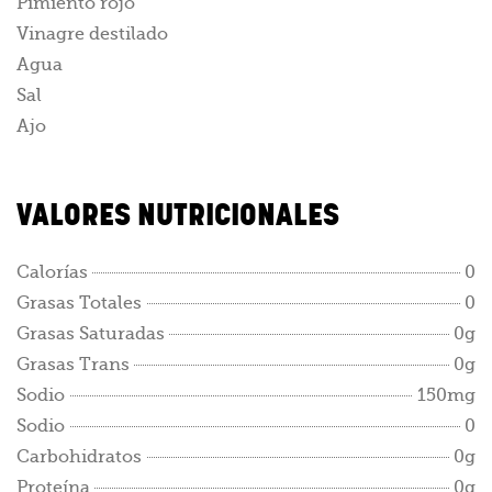
Pimiento rojo
Vinagre destilado
Agua
Sal
Ajo
VALORES NUTRICIONALES
Calorías
0
Grasas Totales
0
Grasas Saturadas
0g
Grasas Trans
0g
Sodio
150mg
Sodio
0
Carbohidratos
0g
Proteína
0g