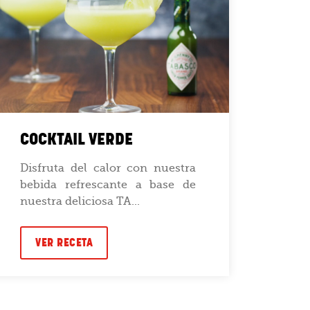
COCKTAIL VERDE
CEV
Disfruta del calor con nuestra
Del
bebida refrescante a base de
com
nuestra deliciosa TA...
nue
Sauce
VER RECETA
VE