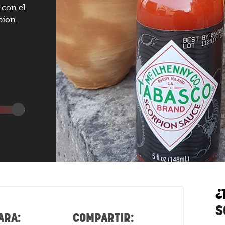
 con el
pion.
¿
S
ARA:
COMPARTIR: