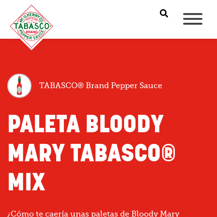
TABASCO® Brand Pepper Sauce
PALETA BLOODY
MARY TABASCO®
MIX
¿Cómo te caería unas paletas de Bloody Mary