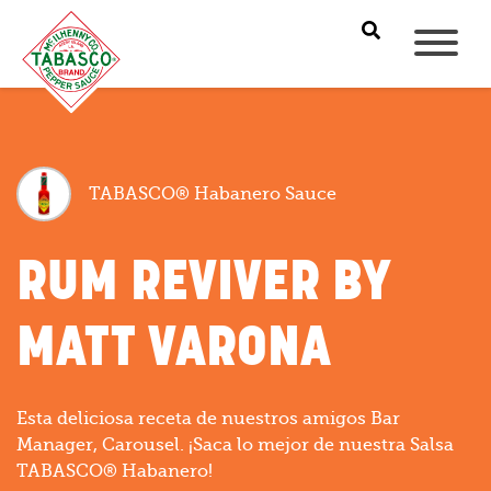
TABASCO® Habanero Sauce
RUM REVIVER BY
MATT VARONA
Esta deliciosa receta de nuestros amigos Bar
Manager, Carousel. ¡Saca lo mejor de nuestra Salsa
TABASCO® Habanero!