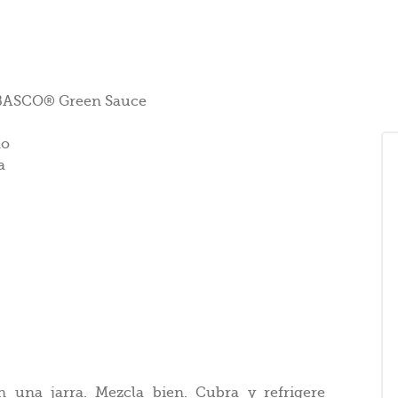
ABASCO® Green Sauce
do
a
n una jarra. Mezcla bien. Cubra y refrigere