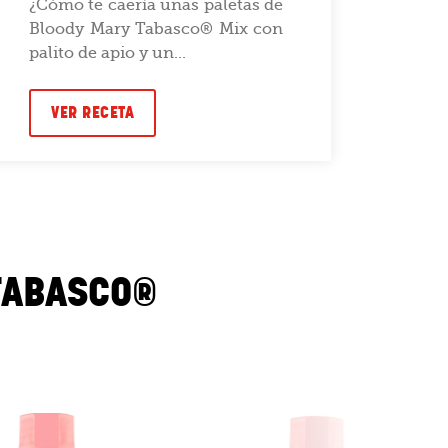
¿Cómo te caería unas paletas de
Rec
Bloody Mary Tabasco® Mix con
Jes
palito de apio y un...
Happ
VER RECETA
VE
TABASCO®