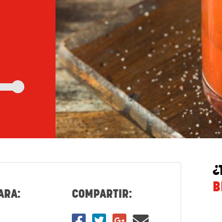
¿
B
ARA:
COMPARTIR: