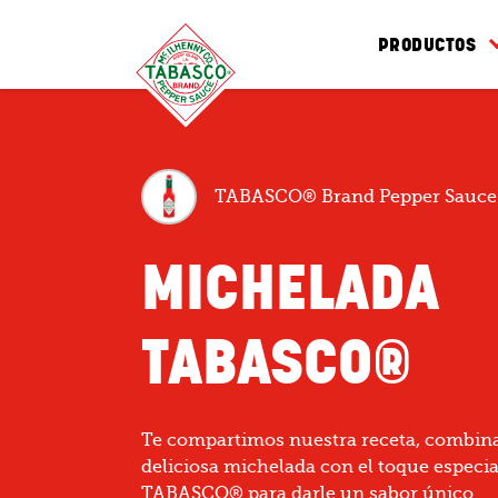
PRODUCTOS
TABASCO® Brand Pepper Sauce
MICHELADA
TABASCO®
Te compartimos nuestra receta, combin
deliciosa michelada con el toque especia
TABASCO® para darle un sabor único.