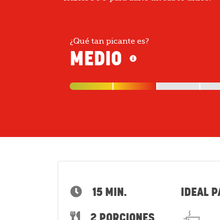
¿Qué tan picante es?
MEDIO
15 MIN.
IDEAL P
2 PORCIONES