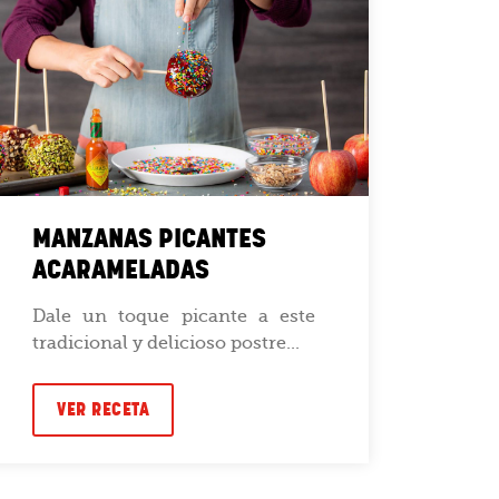
MANZANAS PICANTES
TAC
ACARAMELADAS
Dale
con
Dale un toque picante a este
Alita
tradicional y delicioso postre...
VE
VER RECETA