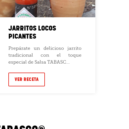
JARRITOS LOCOS
ADE
PICANTES
Este
re
Prepárate un delicioso jarrito
aco
tradicional con el toque
totop
especial de Salsa TABASC...
VE
VER RECETA