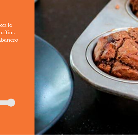
on lo
uffins
abanero