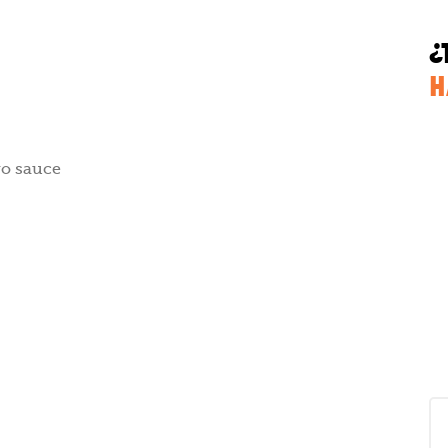
¿
H
o sauce