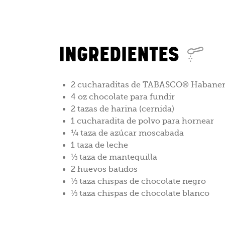
INGREDIENTES
2 cucharaditas de TABASCO® Habaner
4 oz chocolate para fundir
2 tazas de harina (cernida)
1 cucharadita de polvo para hornear
¼ taza de azúcar moscabada
1 taza de leche
⅓ taza de mantequilla
2 huevos batidos
⅓ taza chispas de chocolate negro
⅓ taza chispas de chocolate blanco