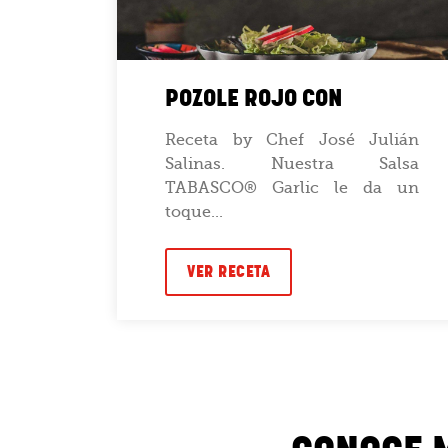
POZOLE ROJO CON
 esta
Receta by Chef José Julián
y un
Salinas. Nuestra Salsa
TABASCO® Garlic le da un
toque...
VER RECETA